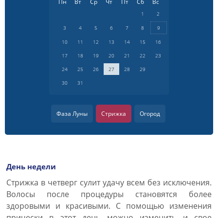
Пн
Вт
Ср
Чт
Пт
Сб
Вс
1
2
3
4
5
6
7
8
9
10
11
12
13
14
15
16
17
18
19
20
21
22
23
24
25
26
27
28
29
30
31
Фаза Луны
Стрижка
Огород
День недели
Cтрижка в четверг сулит удачу всем без исключения.
Волосы после процедуры становятся более
здоровыми и красивыми. С помощью изменения
прически в этот день можно изменить и свое