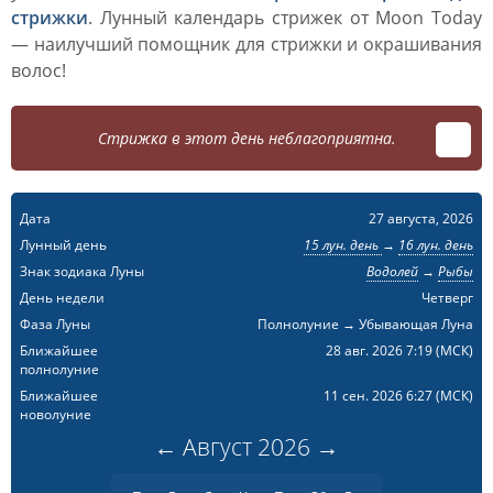
стрижки
. Лунный календарь стрижек от Moon Today
— наилучший помощник для стрижки и окрашивания
волос!
Стрижка в этот день неблагоприятна.
Дата
27 августа, 2026
Лунный день
15 лун. день
→
16 лун. день
Знак зодиака Луны
Водолей
→
Рыбы
День недели
Четверг
Фаза Луны
Полнолуние → Убывающая Луна
Ближайшее
28 авг. 2026 7:19
(МСК)
полнолуние
Ближайшее
11 сен. 2026 6:27
(МСК)
новолуние
←
Август
2026
→