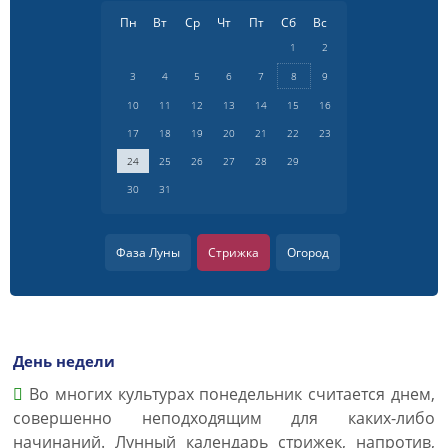
Пн
Вт
Ср
Чт
Пт
Сб
Вс
1
2
3
4
5
6
7
8
9
10
11
12
13
14
15
16
17
18
19
20
21
22
23
24
25
26
27
28
29
30
31
Фаза Луны
Стрижка
Огород
День недели
Во многих культурах понедельник считается днем,
совершенно неподходящим для каких-либо
начинаний. Лунный календарь стрижек, напротив,