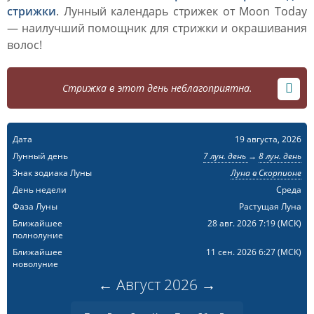
стрижки
. Лунный календарь стрижек от Moon Today
— наилучший помощник для стрижки и окрашивания
волос!
Стрижка в этот день неблагоприятна.
Дата
19 августа, 2026
Лунный день
7 лун. день
→
8 лун. день
Знак зодиака Луны
Луна в Скорпионе
День недели
Среда
Фаза Луны
Растущая Луна
Ближайшее
28 авг. 2026 7:19
(МСК)
полнолуние
Ближайшее
11 сен. 2026 6:27
(МСК)
новолуние
←
Август
2026
→