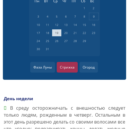
Пн
Вт
Ср
Чт
Пт
Сб
Вс
1
2
3
4
5
6
7
8
9
10
11
12
13
14
15
16
17
18
19
20
21
22
23
24
25
26
27
28
29
30
31
Фаза Луны
Стрижка
Огород
День недели
В среду осторожничать с внешностью следует
только людям, рожденным в четверг. Остальным в
этот день разрешено делать со своими волосами все
что угодно: подравнивать концы, делать модные