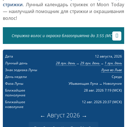
стрижки
. Лунный календарь стрижек от Moon Today
— наилучший помощник для стрижки и окрашивания
волос!
Стрижка волос и окраска благоприятна до 3:55 (МСК)
Дата
12 августа, 2026
Лунный день
28 лун. день
→
29 лун. день
→
1 лун. день
Знак зодиака Луны
Луна во Льве
День недели
Среда
Фаза Луны
Убывающая Луна → Новолуние
Ближайшее
28 авг. 2026 7:19
(МСК)
полнолуние
Ближайшее
12 авг. 2026 20:37
(МСК)
новолуние
←
Август
2026
→