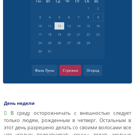
Пн
Вт
Ср
Чт
Пт
Сб
Вс
1
2
3
4
5
6
7
8
9
10
11
12
13
14
15
16
17
18
19
20
21
22
23
24
25
26
27
28
29
30
31
Фаза Луны
Стрижка
Огород
День недели
В среду осторожничать с внешностью следует
только людям, рожденным в четверг. Остальным в
этот день разрешено делать со своими волосами все
что угодно: подравнивать концы, делать модные