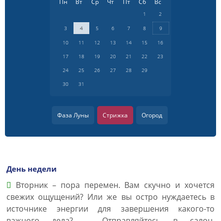
Пн
Вт
Ср
Чт
Пт
Сб
Вс
1
2
3
4
5
6
7
8
9
10
11
12
13
14
15
16
17
18
19
20
21
22
23
24
25
26
27
28
29
30
31
Фаза Луны
Стрижка
Огород
День недели
Вторник – пора перемен. Вам скучно и хочется
свежих ощущений? Или же вы остро нуждаетесь в
источнике энергии для завершения какого-то
важного дела? – Отправляйтесь в салон.