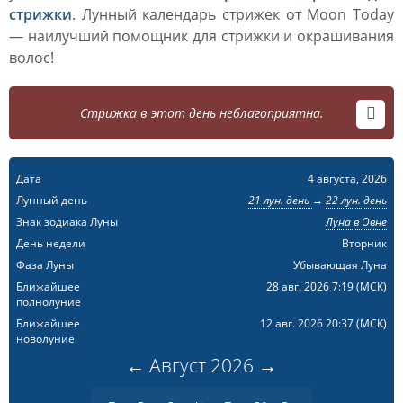
стрижки
. Лунный календарь стрижек от Moon Today
— наилучший помощник для стрижки и окрашивания
волос!
Стрижка в этот день неблагоприятна.
Дата
4 августа, 2026
Лунный день
21 лун. день
→
22 лун. день
Знак зодиака Луны
Луна в Овне
День недели
Вторник
Фаза Луны
Убывающая Луна
Ближайшее
28 авг. 2026 7:19
(МСК)
полнолуние
Ближайшее
12 авг. 2026 20:37
(МСК)
новолуние
←
Август
2026
→