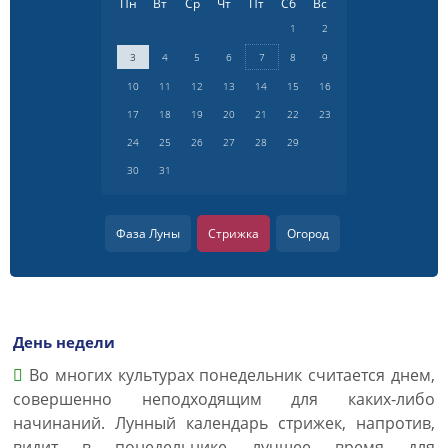
Пн
Вт
Ср
Чт
Пт
Сб
Вс
1
2
3
4
5
6
7
8
9
10
11
12
13
14
15
16
17
18
19
20
21
22
23
24
25
26
27
28
29
30
31
Фаза Луны
Стрижка
Огород
День недели
Во многих культурах понедельник считается днем,
совершенно неподходящим для каких-либо
начинаний. Лунный календарь стрижек, напротив,
видит в понедельнике лучшее время для