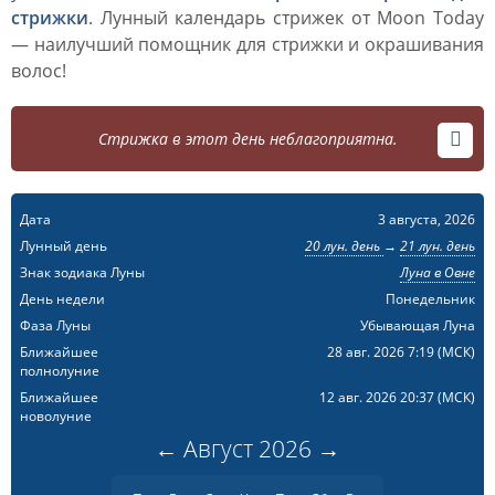
стрижки
. Лунный календарь стрижек от Moon Today
— наилучший помощник для стрижки и окрашивания
волос!
Стрижка в этот день неблагоприятна.
Дата
3 августа, 2026
Лунный день
20 лун. день
→
21 лун. день
Знак зодиака Луны
Луна в Овне
День недели
Понедельник
Фаза Луны
Убывающая Луна
Ближайшее
28 авг. 2026 7:19
(МСК)
полнолуние
Ближайшее
12 авг. 2026 20:37
(МСК)
новолуние
←
Август
2026
→