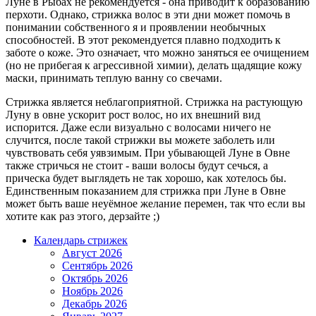
Луне в Рыбах не рекомендуется - она приводит к образованию
перхоти. Однако, стрижка волос в эти дни может помочь в
понимании собственного я и проявлении необычных
способностей. В этот рекомендуется плавно подходить к
заботе о коже. Это означает, что можно заняться ее очищением
(но не прибегая к агрессивной химии), делать щадящие кожу
маски, принимать теплую ванну со свечами.
Стрижка является неблагоприятной. Стрижка на растующую
Луну в овне ускорит рост волос, но их внешний вид
испорится. Даже если визуально с волосами ничего не
случится, после такой стрижки вы можете заболеть или
чувствовать себя уявзимым. При убывающей Луне в Овне
также стричься не стоит - ваши волосы будут сечься, а
прическа будет выглядеть не так хорошо, как хотелось бы.
Единственным показанием для стрижка при Луне в Овне
может быть ваше неуёмное желание перемен, так что если вы
хотите как раз этого, дерзайте ;)
Календарь стрижек
Август 2026
Сентябрь 2026
Октябрь 2026
Ноябрь 2026
Декабрь 2026