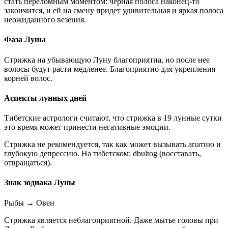
стать переломным моментом: черная полоса наконец-то
закончится, и ей на смену придет удивительная и яркая полоса
неожиданного везения.
Фаза Луны
Стрижка на убывающую Луну благоприятна, но после нее
волосы будут расти медленее. Благоприятно для укрепления
корней волос.
Аспекты лунных дней
Тибетские астрологи считают, что стрижка в 19 лунные сутки
это время может принести негативные эмоции.
Стрижка не рекомендуется, так как может вызывать апатию и
глубокую депрессию. На тибетском: dbultog (восставать,
отвращаться).
Знак зодиака Луны
Рыбы
→
Овен
Стрижка является неблагоприятной. Даже мытье головы при