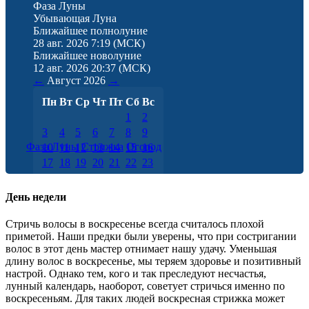
Фаза Луны
Убывающая Луна
Ближайшее полнолуние
28 авг. 2026 7:19
(МСК)
Ближайшее новолуние
12 авг. 2026 20:37
(МСК)
←
Август
2026
→
Пн
Вт
Ср
Чт
Пт
Сб
Вс
1
2
3
4
5
6
7
8
9
Фаза Луны
Стрижка
Огород
10
11
12
13
14
15
16
17
18
19
20
21
22
23
24
25
26
27
28
29
30
31
День недели
Стричь волосы в воскресенье всегда считалось плохой
приметой. Наши предки были уверены, что при состригании
волос в этот день мастер отнимает нашу удачу. Уменьшая
длину волос в воскресенье, мы теряем здоровье и позитивный
настрой. Однако тем, кого и так преследуют несчастья,
лунный календарь, наоборот, советует стричься именно по
воскресеньям. Для таких людей воскресная стрижка может