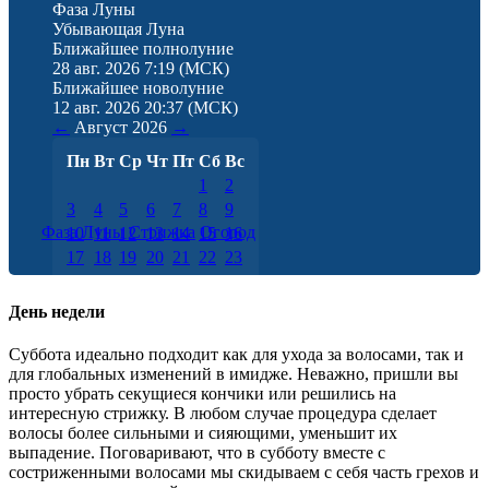
Фаза Луны
Убывающая Луна
Ближайшее полнолуние
28 авг. 2026 7:19
(МСК)
Ближайшее новолуние
12 авг. 2026 20:37
(МСК)
←
Август
2026
→
Пн
Вт
Ср
Чт
Пт
Сб
Вс
1
2
3
4
5
6
7
8
9
Фаза Луны
Стрижка
Огород
10
11
12
13
14
15
16
17
18
19
20
21
22
23
24
25
26
27
28
29
30
31
День недели
Суббота идеально подходит как для ухода за волосами, так и
для глобальных изменений в имидже. Неважно, пришли вы
просто убрать секущиеся кончики или решились на
интересную стрижку. В любом случае процедура сделает
волосы более сильными и сияющими, уменьшит их
выпадение. Поговаривают, что в субботу вместе с
состриженными волосами мы скидываем с себя часть грехов и