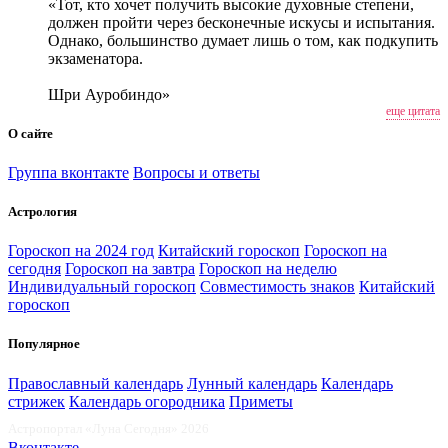
«Тот, кто хочет получить высокие духовные степени,
должен пройти через бесконечные искусы и испытания.
Однако, большинство думает лишь о том, как подкупить
экзаменатора.
Шри Ауробиндо»
еще цитата
О сайте
Группа вконтакте
Вопросы и ответы
Астрология
Гороскоп на 2024 год
Китайский гороскоп
Гороскоп на
сегодня
Гороскоп на завтра
Гороскоп на неделю
Индивидуальный гороскоп
Совместимость знаков
Китайский
гороскоп
Популярное
Православный календарь
Лунный календарь
Календарь
стрижек
Календарь огородника
Приметы
Астропортал «Луна Сегодня» 2026
Вконтакте