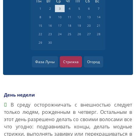
Пн
Вт
Ср
Чт
Пт
Сб
Вс
1
2
3
4
5
6
7
8
9
10
11
12
13
14
15
16
17
18
19
20
21
22
23
24
25
26
27
28
29
30
Фаза Луны
Стрижка
Огород
День недели
В среду осторожничать с внешностью следует
только людям, рожденным в четверг. Остальным в
этот день разрешено делать со своими волосами все
что угодно: подравнивать концы, делать модные
стрижки, выполнять завивку или перекрашиваться в