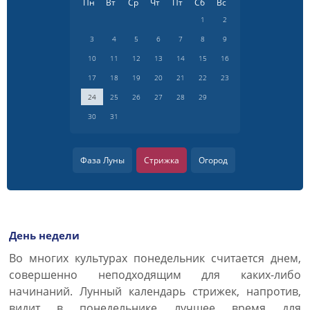
Пн
Вт
Ср
Чт
Пт
Сб
Вс
1
2
3
4
5
6
7
8
9
10
11
12
13
14
15
16
17
18
19
20
21
22
23
24
25
26
27
28
29
30
31
Фаза Луны
Стрижка
Огород
День недели
Во многих культурах понедельник считается днем,
совершенно неподходящим для каких-либо
начинаний. Лунный календарь стрижек, напротив,
видит в понедельнике лучшее время для