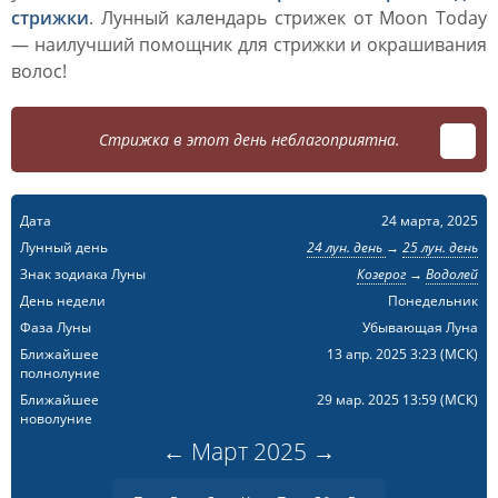
стрижки
. Лунный календарь стрижек от Moon Today
— наилучший помощник для стрижки и окрашивания
волос!
Стрижка в этот день неблагоприятна.
Дата
24 марта, 2025
Лунный день
24 лун. день
→
25 лун. день
Знак зодиака Луны
Козерог
→
Водолей
День недели
Понедельник
Фаза Луны
Убывающая Луна
Ближайшее
13 апр. 2025 3:23
(МСК)
полнолуние
Ближайшее
29 мар. 2025 13:59
(МСК)
новолуние
←
Март
2025
→