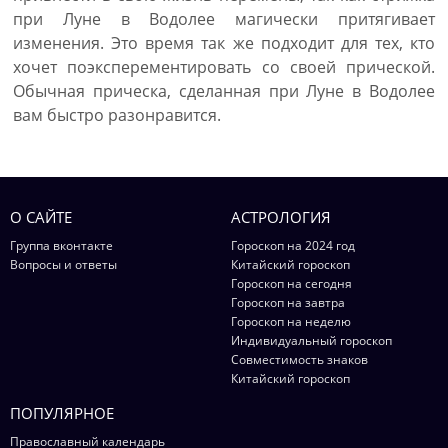
при Луне в Водолее магически притягивает
изменения. Это время так же подходит для тех, кто
хочет поэксперементировать со своей прической.
Обычная прическа, сделанная при Луне в Водолее
вам быстро разонравится.
О САЙТЕ
АСТРОЛОГИЯ
Группа вконтакте
Гороскоп на 2024 год
Вопросы и ответы
Китайский гороскоп
Гороскоп на сегодня
Гороскоп на завтра
Гороскоп на неделю
Индивидуальный гороскоп
Совместимость знаков
Китайский гороскоп
ПОПУЛЯРНОЕ
Православный календарь