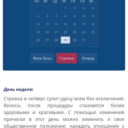
Пн
Вт
Ср
Чт
Пт
Сб
Вс
1
2
3
4
5
6
7
8
9
10
11
12
13
14
15
16
17
18
19
20
21
22
23
24
25
26
27
28
29
30
31
Фаза Луны
Стрижка
Огород
День недели
Cтрижка в четверг сулит удачу всем без исключения.
Волосы после процедуры становятся более
здоровыми и красивыми. С помощью изменения
прически в этот день можно изменить и свое
общественное положение: наладить отношения с