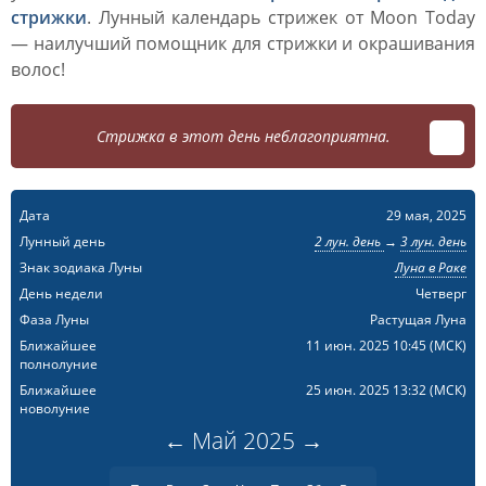
стрижки
. Лунный календарь стрижек от Moon Today
— наилучший помощник для стрижки и окрашивания
волос!
Стрижка в этот день неблагоприятна.
Дата
29 мая, 2025
Лунный день
2 лун. день
→
3 лун. день
Знак зодиака Луны
Луна в Раке
День недели
Четверг
Фаза Луны
Растущая Луна
Ближайшее
11 июн. 2025 10:45
(МСК)
полнолуние
Ближайшее
25 июн. 2025 13:32
(МСК)
новолуние
←
Май
2025
→