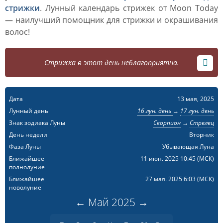
стрижки
. Лунный календарь стрижек от Moon Today
— наилучший помощник для стрижки и окрашивания
волос!
Стрижка в этот день неблагоприятна.
Дата
13 мая, 2025
Лунный день
16 лун. день
→
17 лун. день
Знак зодиака Луны
Скорпион
→
Стрелец
День недели
Вторник
Фаза Луны
Убывающая Луна
Ближайшее
11 июн. 2025 10:45
(МСК)
полнолуние
Ближайшее
27 мая. 2025 6:03
(МСК)
новолуние
←
Май
2025
→