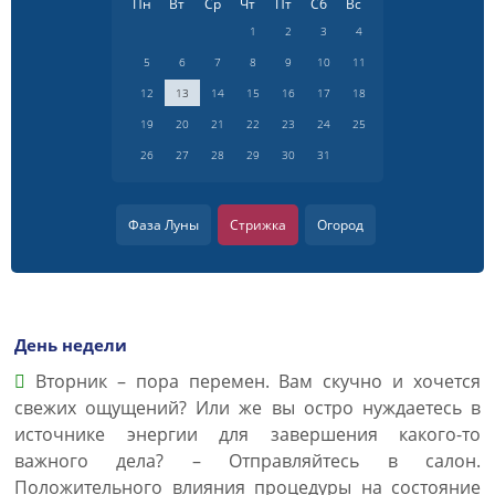
Пн
Вт
Ср
Чт
Пт
Сб
Вс
1
2
3
4
5
6
7
8
9
10
11
12
13
14
15
16
17
18
19
20
21
22
23
24
25
26
27
28
29
30
31
Фаза Луны
Стрижка
Огород
День недели
Вторник – пора перемен. Вам скучно и хочется
свежих ощущений? Или же вы остро нуждаетесь в
источнике энергии для завершения какого-то
важного дела? – Отправляйтесь в салон.
Положительного влияния процедуры на состояние