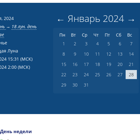
←
Январь
2024
→
я, 2024
ень
→
18 лун. день
ве
Пн
Вт
Ср
Чт
Пт
Сб
Вс
нье
1
2
3
4
5
6
7
ая Луна
8
9
10
11
12
13
14
024 15:31
(МСК)
15
16
17
18
19
20
21
024 2:00
(МСК)
22
23
24
25
26
27
28
29
30
31
День недели