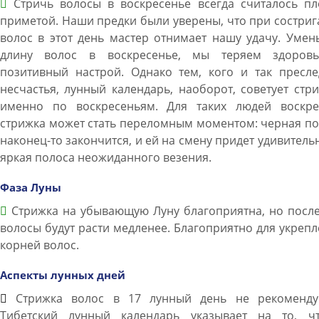
Стричь волосы в воскресенье всегда считалось пл
приметой. Наши предки были уверены, что при состри
волос в этот день мастер отнимает нашу удачу. Уме
длину волос в воскресенье, мы теряем здоров
позитивный настрой. Однако тем, кого и так пресле
несчастья, лунный календарь, наоборот, советует стр
именно по воскресеньям. Для таких людей воскре
стрижка может стать переломным моментом: черная п
наконец-то закончится, и ей на смену придет удивитель
яркая полоса неожиданного везения.
Фаза Луны
Стрижка на убывающую Луну благоприятна, но после
волосы будут расти медленее. Благоприятно для укреп
корней волос.
Аспекты лунных дней
Стрижка волос в 17 лунный день не рекомендуе
Тибетский лунный календарь указывает на то, ч