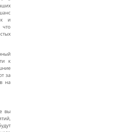
ваших
шанс
ак и
, что
истых
унный
ти к
ашние
ют за
в на
е вы
тий,
удут