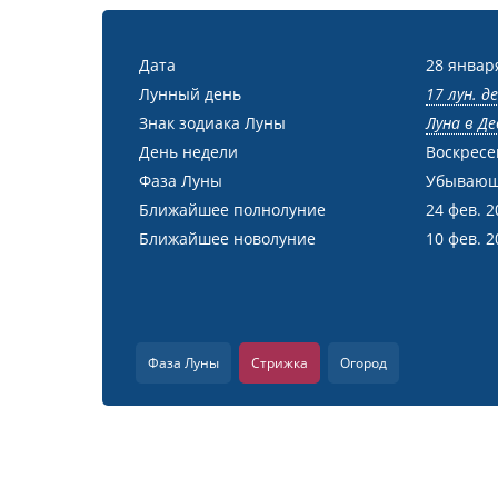
Дата
28 январ
Лунный день
17 лун. д
Знак зодиака Луны
Луна в Де
День недели
Воскресе
Фаза Луны
Убывающ
Ближайшее полнолуние
24 фев. 2
Ближайшее новолуние
10 фев. 2
Фаза Луны
Стрижка
Огород