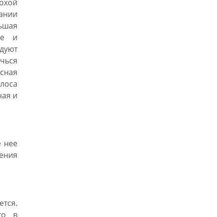
охой
гании
ньшая
ье и
дуют
ичься
сная
олоса
ная и
 нее
ления
тся.
то в