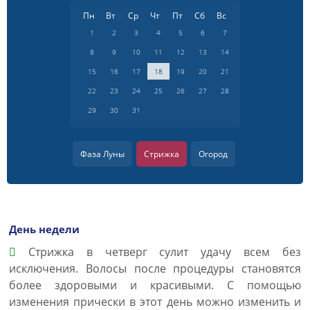
Пн
Вт
Ср
Чт
Пт
Сб
Вс
1
2
3
4
5
6
7
8
9
10
11
12
13
14
15
16
17
18
19
20
21
22
23
24
25
26
27
28
29
30
31
Фаза Луны
Стрижка
Огород
День недели
Cтрижка в четверг сулит удачу всем без
исключения. Волосы после процедуры становятся
более здоровыми и красивыми. С помощью
изменения прически в этот день можно изменить и