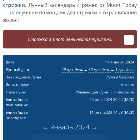
стрижки
. Лунный календарь стрижек от Moon Today
— наилучший помощник для стрижки и окрашивания
волос!
Стрижка в этот день неблагоприятна.
Дата
11 января, 2024
Лунный день
29 лун. день
→
30 лун. день
→
1 лун. день
Знак зодиака Луны
Луна в Козероге
День недели
Четверг
Фаза Луны
Убывающая Луна → Новолуние
Ближайшее
25 янв. 2024 20:54
(МСК)
полнолуние
Ближайшее
11 янв. 2024 14:58
(МСК)
новолуние
←
Январь
2024
→