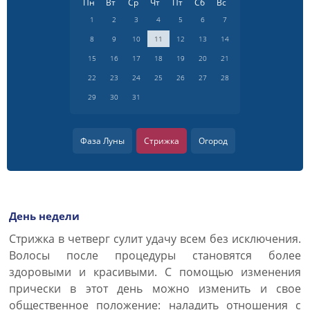
Пн
Вт
Ср
Чт
Пт
Сб
Вс
1
2
3
4
5
6
7
8
9
10
11
12
13
14
15
16
17
18
19
20
21
22
23
24
25
26
27
28
29
30
31
Фаза Луны
Стрижка
Огород
День недели
Cтрижка в четверг сулит удачу всем без исключения.
Волосы после процедуры становятся более
здоровыми и красивыми. С помощью изменения
прически в этот день можно изменить и свое
общественное положение: наладить отношения с