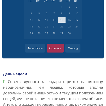
Пн
Вт
Ср
Чт
Пт
Сб
Вс
1
2
3
4
5
6
7
8
9
10
11
12
13
14
15
16
17
18
19
20
21
22
23
24
25
26
27
28
29
30
Фаза Луны
Стрижка
Огород
День недели
Советы лунного календаря стрижек на пятницу
неоднозначны. Тем людям, которые вполне
довольны своей внешностью и текущим положением
вещей, лучше пока ничего не менять в своем облике.
А тем, кто жаждет перемен, напротив, рекомендуется