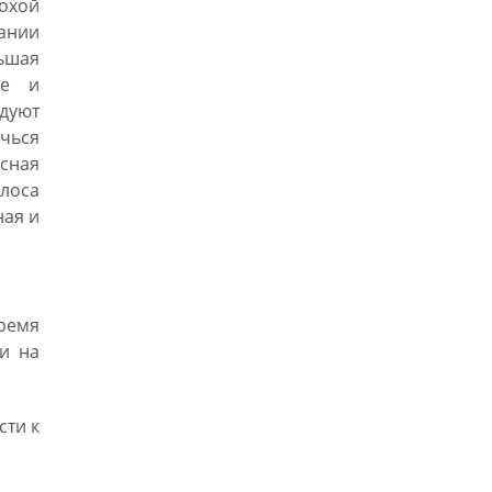
шагами.»
охой
гании
ньшая
ье и
дуют
ичься
сная
олоса
ная и
ремя
ки на
сти к