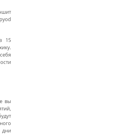
чшит
spyod
в 15
хику.
себя
ности
е вы
тий,
удут
ного
 дни