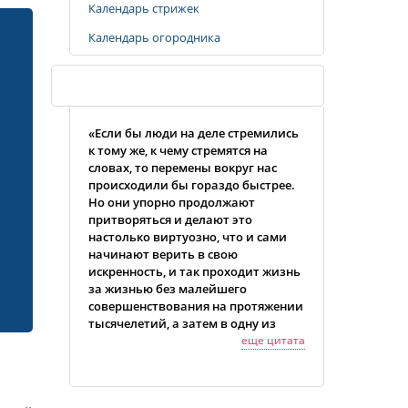
Календарь стрижек
Календарь огородника
Случайная цитата
«Если бы люди на деле стремились
к тому же, к чему стремятся на
словах, то перемены вокруг нас
происходили бы гораздо быстрее.
Но они упорно продолжают
притворяться и делают это
настолько виртуозно, что и сами
начинают верить в свою
искренность, и так проходит жизнь
за жизнью без малейшего
совершенствования на протяжении
тысячелетий, а затем в одну из
жизней они вдруг начинают
еще цитата
удивляться, отчего это они не
развиваются, в то время как другие
продвигаются вперед гигантскими