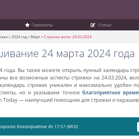
Гороскопы
Статьи
ижек
»
2024 год
»
Март
»
Стрижка волос 24.03.2024
шивание 24 марта 2024 года
4 года. Вы также можете открыть лунный календарь ст
аны все возможные аспекты стрижки на 24.03.2024, вк
 календарь стрижек уникален и максимально удобен п
спекты, но и указываем точное
благоприятное время
on Today — наилучший помощник для стрижки и окраши
окраска благоприятна до 17:57 (МСК)