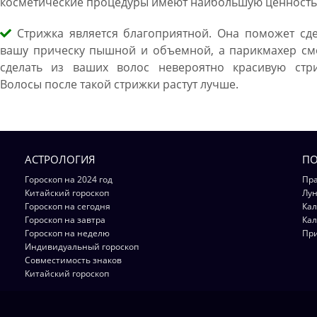
косметические процедуры имеют наибольшую ценность
Стрижка является благоприятной. Она поможет сде
вашу прическу пышной и объемной, а парикмахер см
сделать из ваших волос невероятно красивую стри
Волосы после такой стрижки растут лучше.
АСТРОЛОГИЯ
ПО
Гороскоп на 2024 год
Пра
Китайский гороскоп
Лун
Гороскоп на сегодня
Кал
Гороскоп на завтра
Кал
Гороскоп на неделю
Пр
Индивидуальный гороскоп
Совместимость знаков
Китайский гороскоп