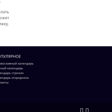
.
лать
ожет
жку.
ПУЛЯРНОЕ
вославный календарь
ный календарь
ендарь стрижек
ендарь огородника
иметы