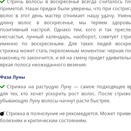
Стричь волосы в воскресенье всегда считалось пл
приметой. Наши предки были уверены, что при состри
волос в этот день мастер отнимает нашу удачу. Уме
длину волос в воскресенье, мы теряем здоров
позитивный настрой. Однако тем, кого и так пресле
несчастья, лунный календарь, наоборот, советует стр
именно по воскресеньям. Для таких людей воскре
стрижка может стать переломным моментом: черная п
наконец-то закончится, и ей на смену придет удивитель
яркая полоса неожиданного везения.
Фаза Луны
Стрижка на растущую Луну — самое подходящее в
для тех, кто хочет ускорить рост волос. После стриж
убывающую Луну волосы начнут расти быстрее.
Стрижка в полнолуние не рекомедуется. Может приве
болезням и критическим состояниям.