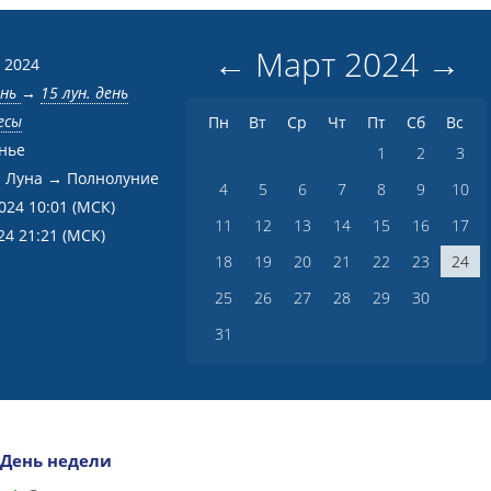
←
Март
2024
→
 2024
ень
→
15 лун. день
есы
Пн
Вт
Ср
Чт
Пт
Сб
Вс
нье
1
2
3
 Луна → Полнолуние
4
5
6
7
8
9
10
2024 10:01
(МСК)
11
12
13
14
15
16
17
24 21:21
(МСК)
18
19
20
21
22
23
24
25
26
27
28
29
30
31
День недели