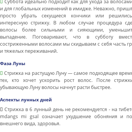
Суббота идеально подходит как для ухода за волосами
и для глобальных изменений в имидже. Неважно, приш
просто убрать секущиеся кончики или решилис
интересную стрижку. В любом случае процедура сде
волосы более сильными и сияющими, уменьши
выпадение. Поговаривают, что в субботу вмес
состриженными волосами мы скидываем с себя часть г
и тяжелых переживаний.
Фаза Луны
Стрижка на растущую Луну — самое подходящее врем
тех, кто хочет ускорить рост волос. После стрижк
убывающую Луну волосы начнут расти быстрее.
Аспекты лунных дней
Стрижка в 6 лунный день не рекомендуется - на тибе
mdangs mi gsal означает ухудшение обоняния и по
внешнего вида, здоровья.