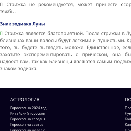
Стрижка не рекомендуется, может принести ссо
тяжбы.
Знак зодиака Луны
Стрижка является благоприятной. После стрижки в Л
близнецах ваши волосы будут легкими и пушистыми. 
того, вы будете выглядеть моложе. Единственное, ес
захотите эксперементировать с прической, она бы
надоест вам, так как Близнецы являются самым подв
знаком зодиака.
АСТРОЛОГИЯ
ПО
Гороскоп на 2024 год
Пра
Китайский гороскоп
Лун
Гороскоп на сегодня
Кал
Гороскоп на завтра
Кал
Гороскоп на неделю
Пр