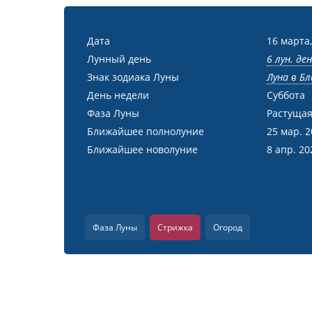
Дата
16 марта,
Лунный день
6 лун. де
Знак зодиака Луны
Луна в Бл
День недели
Суббота
Фаза Луны
Растущая
Ближайшее полнолуние
25 мар. 
Ближайшее новолуние
8 апр. 20
Фаза Луны
Стрижка
Огород