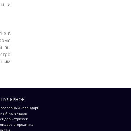
ры и
уне в
Кроме
ли вы
стро
ижным
ПУЛЯРНОЕ
вославный календарь
ный календарь
ендарь стрижек
ендарь огородника
иметы