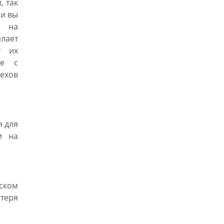
, так
ли вы
ь на
лает
т их
те с
рехов
я для
и на
тском
теря