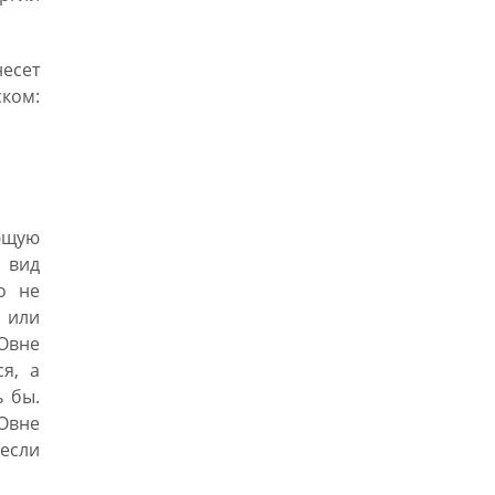
несет
ком:
ующую
 вид
о не
 или
Овне
я, а
ь бы.
Овне
 если