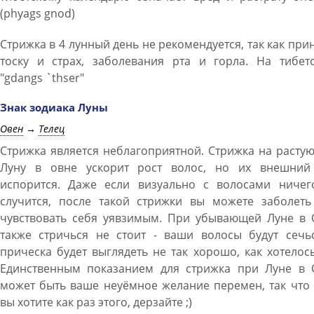
(phyags gnod)
Стрижка в 4 лунный день не рекомендуется, так как при
тоску и страх, заболевания рта и горла. На тибетс
"gdangs `thser"
Знак зодиака Луны
Овен
→
Телец
Стрижка является неблагоприятной. Стрижка на раст
Луну в овне ускорит рост волос, но их внешний
испорится. Даже если визуально с волосами ничег
случится, после такой стрижки вы можете заболеть
чувствовать себя уявзимым. При убывающей Луне в 
также стричься не стоит - ваши волосы будут сечьс
прическа будет выглядеть не так хорошо, как хотелос
Единственным показанием для стрижка при Луне в 
может быть ваше неуёмное желание перемен, так что
вы хотите как раз этого, дерзайте ;)