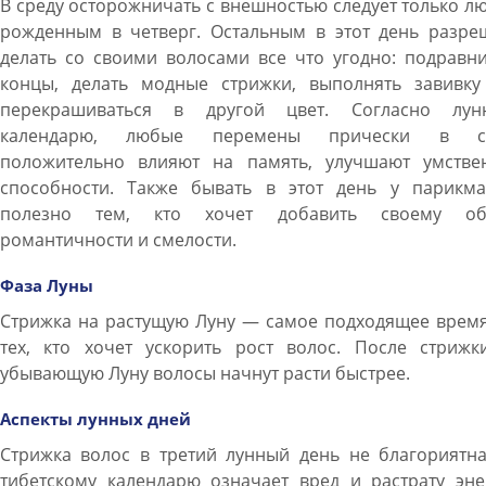
В среду осторожничать с внешностью следует только л
рожденным в четверг. Остальным в этот день разре
делать со своими волосами все что угодно: подравн
концы, делать модные стрижки, выполнять завивку
перекрашиваться в другой цвет. Согласно лун
календарю, любые перемены прически в с
положительно влияют на память, улучшают умстве
способности. Также бывать в этот день у парикма
полезно тем, кто хочет добавить своему об
романтичности и смелости.
Фаза Луны
Стрижка на растущую Луну — самое подходящее время
тех, кто хочет ускорить рост волос. После стрижк
убывающую Луну волосы начнут расти быстрее.
Аспекты лунных дней
Стрижка волос в третий лунный день не благориятна
тибетскому календарю означает вред и растрату эне