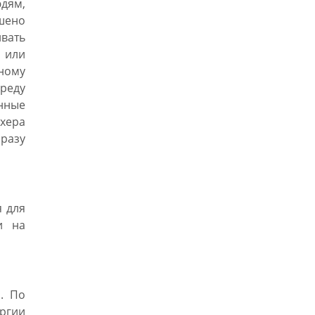
юдям,
шено
ивать
 или
ному
реду
нные
хера
разу
 для
и на
. По
ргии