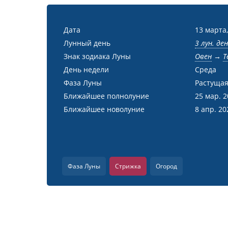
Дата
13 марта,
Лунный день
3 лун. де
Знак зодиака Луны
Овен
→
Т
День недели
Среда
Фаза Луны
Растущая
Ближайшее полнолуние
25 мар. 
Ближайшее новолуние
8 апр. 20
Фаза Луны
Стрижка
Огород