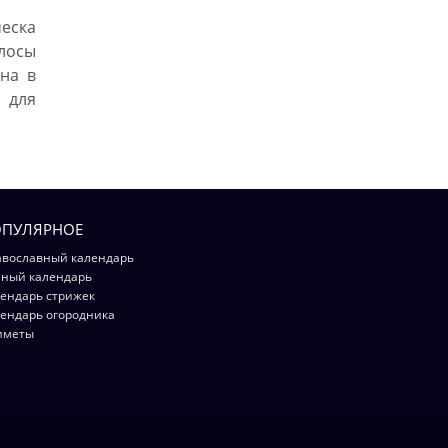
еска
лосы
на в
 для
ПУЛЯРНОЕ
вославный календарь
ный календарь
ендарь стрижек
ендарь огородника
иметы