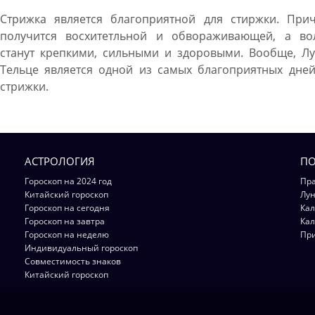
Стрижка является благоприятной для стиржки. Прич
получится восхитетльной и обвораживающей, а во
станут крепкими, сильными и здоровыми. Вообще, Лу
Тельце является одной из самых благоприятных дней
стрижки.
АСТРОЛОГИЯ
ПО
Гороскоп на 2024 год
Пра
Китайский гороскоп
Лун
Гороскоп на сегодня
Кал
Гороскоп на завтра
Кал
Гороскоп на неделю
Пр
Индивидуальный гороскоп
Совместимость знаков
Китайский гороскоп