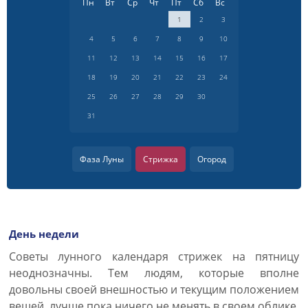
Пн
Вт
Ср
Чт
Пт
Сб
Вс
1
2
3
4
5
6
7
8
9
10
11
12
13
14
15
16
17
18
19
20
21
22
23
24
25
26
27
28
29
30
31
Фаза Луны
Стрижка
Огород
День недели
Советы лунного календаря стрижек на пятницу
неоднозначны. Тем людям, которые вполне
довольны своей внешностью и текущим положением
вещей, лучше пока ничего не менять в своем облике.