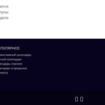
ятся
луны
 дела
ПУЛЯРНОЕ
вославный календарь
ный календарь
ендарь стрижек
ендарь огородника
иметы