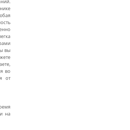
ний.
ьнике
юбая
ость
енно
легка
рами
ры вы
ете
аете,
я во
я от
ремя
ки на