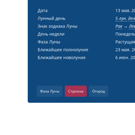
Дата
13 мая, 2
Лунный день
5 лун. де
Знак зодиака Луны
Рак
→
Ле
День недели
Понедел
Фаза Луны
Растущая
Ближайшее полнолуние
23 мая. 2
Ближайшее новолуние
6 июн. 2
Фаза Луны
Стрижка
Огород