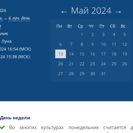
←
Май
2024
→
024
нь
→
6 лун. день
в
Пн
Вт
Ср
Чт
Пт
Сб
Вс
ьник
1
2
3
4
5
 Луна
6
7
8
9
10
11
12
024 16:54
(МСК)
13
14
15
16
17
18
19
024 15:38
(МСК)
20
21
22
23
24
25
26
27
28
29
30
31
День недели
Во многих культурах понедельник считается д