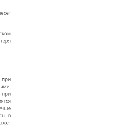
есет
тском
теря
 при
ыми,
а при
вятся
лучше
осы в
ожет