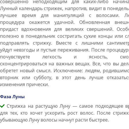
совершенно неподходящим для каких-либо начина
Лунный календарь стрижек, напротив, видит в понедел
лучшее время для манипуляций с волосами. Л
процедура окажется удачной. Обновленная внешн
придаст вдохновения для великих свершений. Особ
полезно в понедельник состригать сухие концы или с
подправлять стрижку. Вместе с лишними сантимет
уйдут невзгоды и пустые переживания. После процеду
почувствуете легкость и ясность, смож
сконцентрироваться на важных вещах. Все, что вы дел
обретет новый смысл. Исключение: людям, родившимс
вторник или субботу, в этот день лучше отказатьс
изменения прически.
Фаза Луны
Стрижка на растущую Луну — самое подходящее в
для тех, кто хочет ускорить рост волос. После стриж
убывающую Луну волосы начнут расти быстрее.