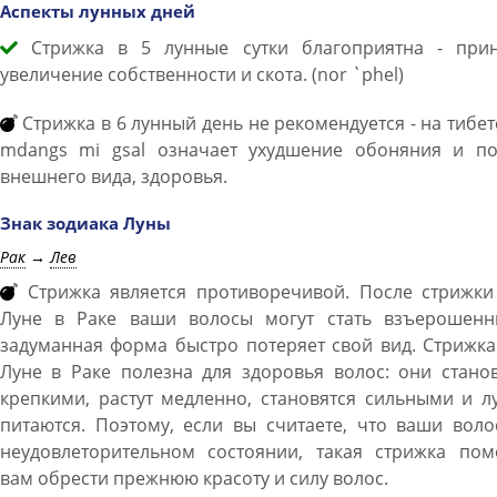
Аспекты лунных дней
Стрижка в 5 лунные сутки благоприятна - прин
увеличение собственности и скота. (nor `phel)
Стрижка в 6 лунный день не рекомендуется - на тибе
mdangs mi gsal означает ухудшение обоняния и по
внешнего вида, здоровья.
Знак зодиака Луны
Рак
→
Лев
Стрижка является противоречивой. После стрижки
Луне в Раке ваши волосы могут стать взъерошенн
задуманная форма быстро потеряет свой вид. Стрижк
Луне в Раке полезна для здоровья волос: они стано
крепкими, растут медленно, становятся сильными и 
питаются. Поэтому, если вы считаете, что ваши вол
неудовлеторительном состоянии, такая стрижка пом
вам обрести прежнюю красоту и силу волос.