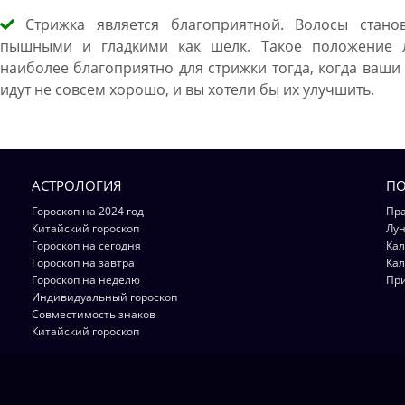
Стрижка является благоприятной. Волосы станов
пышными и гладкими как шелк. Такое положение 
наиболее благоприятно для стрижки тогда, когда ваши
идут не совсем хорошо, и вы хотели бы их улучшить.
АСТРОЛОГИЯ
ПО
Гороскоп на 2024 год
Пра
Китайский гороскоп
Лун
Гороскоп на сегодня
Кал
Гороскоп на завтра
Кал
Гороскоп на неделю
Пр
Индивидуальный гороскоп
Совместимость знаков
Китайский гороскоп