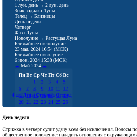
1 лун. день
→
2 лун. день
Знак зодиака Луны
Телец
→
Близнецы
День недели
Четверг
Фаза Луны
Новолуние → Растущая Луна
Ближайшее полнолуние
23 мая. 2024 16:54
(МСК)
Ближайшее новолуние
6 июн. 2024 15:38
(МСК)
←
Май
2024
→
Пн
Вт
Ср
Чт
Пт
Сб
Вс
1
2
3
4
5
6
7
8
9
10
11
12
Фаза Луны
Стрижка
Огород
13
14
15
16
17
18
19
20
21
22
23
24
25
26
27
28
29
30
31
День недели
Cтрижка в четверг сулит удачу всем без исключения. Волосы 
общественное положение: наладить отношения с окружающими,