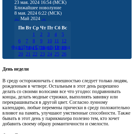
23 мая. 2024 16:54
(МСК)
Ближайшее новолуние
8 мая. 2024 6:22
(МСК)
←
Май
2024
→
Пн
Вт
Ср
Чт
Пт
Сб
Вс
1
2
3
4
5
6
7
8
9
10
11
12
Фаза Луны
Стрижка
Огород
13
14
15
16
17
18
19
20
21
22
23
24
25
26
27
28
29
30
31
День недели
В среду осторожничать с внешностью следует только людям,
рожденным в четверг. Остальным в этот день разрешено
делать со своими волосами все что угодно: подравнивать
концы, делать модные стрижки, выполнять завивку или
перекрашиваться в другой цвет. Согласно лунному
календарю, любые перемены прически в среду положительно
влияют на память, улучшают умственные способности. Также
бывать в этот день у парикмахера полезно тем, кто хочет
добавить своему образу романтичности и смелости.