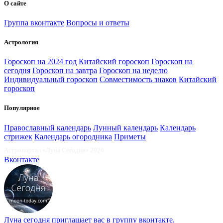
О сайте
Группа вконтакте
Вопросы и ответы
Астрология
Гороскоп на 2024 год
Китайский гороскоп
Гороскоп на
сегодня
Гороскоп на завтра
Гороскоп на неделю
Индивидуальный гороскоп
Совместимость знаков
Китайский
гороскоп
Популярное
Православный календарь
Лунный календарь
Календарь
стрижек
Календарь огородника
Приметы
Астропортал «Луна Сегодня» 2026
Вконтакте
Луна сегодня
приглашает вас в группу вконтакте.