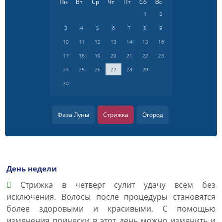
Пн
Вт
Ср
Чт
Пт
Сб
Вс
1
2
3
4
5
6
7
8
9
10
11
12
13
14
15
16
17
18
19
20
21
22
23
24
25
26
27
28
29
30
Фаза Луны
Стрижка
Огород
День недели
Cтрижка в четверг сулит удачу всем без
исключения. Волосы после процедуры становятся
более здоровыми и красивыми. С помощью
изменения прически в этот день можно изменить и