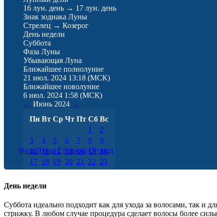
16 лун. день
→
17 лун. день
Знак зодиака Луны
Стрелец
→
Козерог
День недели
Суббота
Фаза Луны
Убывающая Луна
Ближайшее полнолуние
21 июл. 2024 13:18
(МСК)
Ближайшее новолуние
6 июл. 2024 1:58
(МСК)
←
Июнь
2024
→
Пн
Вт
Ср
Чт
Пт
Сб
Вс
1
2
3
4
5
6
7
8
9
Фаза Луны
Стрижка
Огород
10
11
12
13
14
15
16
17
18
19
20
21
22
23
24
25
26
27
28
29
30
День недели
Суббота идеально подходит как для ухода за волосами, так и
стрижку. В любом случае процедура сделает волосы более си