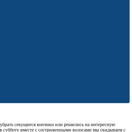
о убрать секущиеся кончики или решились на интересную
 в субботу вместе с состриженными волосами мы скидываем с