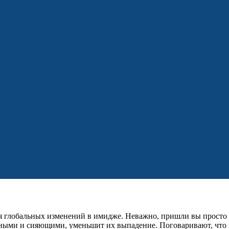
 для глобальных изменений в имидже. Неважно, пришли вы прост
льными и сияющими, уменьшит их выпадение. Поговаривают, что