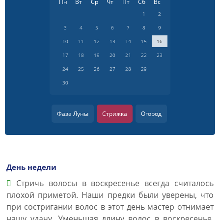
Пн
Вт
Ср
Чт
Пт
Сб
Вс
1
2
3
4
5
6
7
8
9
10
11
12
13
14
15
16
17
18
19
20
21
22
23
24
25
26
27
28
29
30
Фаза Луны
Стрижка
Огород
День недели
Стричь волосы в воскресенье всегда считалось
плохой приметой. Наши предки были уверены, что
при состригании волос в этот день мастер отнимает
нашу удачу. Уменьшая длину волос в воскресенье,