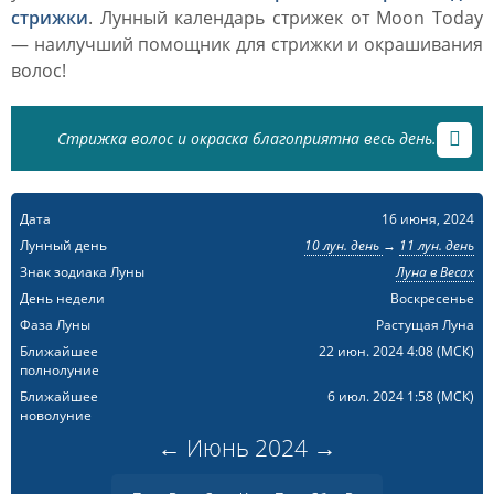
стрижки
. Лунный календарь стрижек от Moon Today
— наилучший помощник для стрижки и окрашивания
волос!
Стрижка волос и окраска благоприятна весь день.
Дата
16 июня, 2024
Лунный день
10 лун. день
→
11 лун. день
Знак зодиака Луны
Луна в Весах
День недели
Воскресенье
Фаза Луны
Растущая Луна
Ближайшее
22 июн. 2024 4:08
(МСК)
полнолуние
Ближайшее
6 июл. 2024 1:58
(МСК)
новолуние
←
Июнь
2024
→