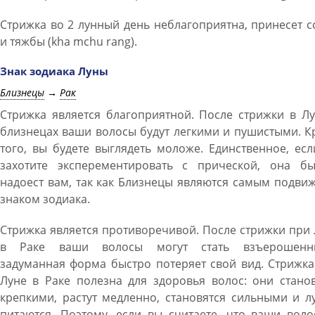
Стрижка во 2 лунный день неблагоприятна, принесет 
и тяжбы (kha mchu rang).
Знак зодиака Луны
Близнецы
→
Рак
Стрижка является благоприятной. После стрижки в Л
близнецах ваши волосы будут легкими и пушистыми. 
того, вы будете выглядеть моложе. Единственное, ес
захотите эксперементировать с прической, она бы
надоест вам, так как Близнецы являются самым подв
знаком зодиака.
Стрижка является противоречивой. После стрижки при
в Раке ваши волосы могут стать взъерошенн
задуманная форма быстро потеряет свой вид. Стрижк
Луне в Раке полезна для здоровья волос: они стано
крепкими, растут медленно, становятся сильными и 
питаются. Поэтому, если вы считаете, что ваши вол