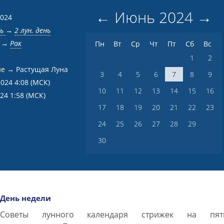
←
Июнь
2024
→
2024
нь
→
2 лун. день
→
Рак
Пн
Вт
Ср
Чт
Пт
Сб
Вс
1
2
е → Растущая Луна
3
4
5
6
7
8
9
2024 4:08
(МСК)
10
11
12
13
14
15
16
024 1:58
(МСК)
17
18
19
20
21
22
23
24
25
26
27
28
29
30
День недели
Советы лунного календаря стрижек на пят