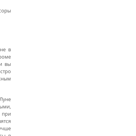
ссоры
уне в
Кроме
ли вы
стро
ижным
 Луне
ыми,
а при
вятся
лучше
осы в