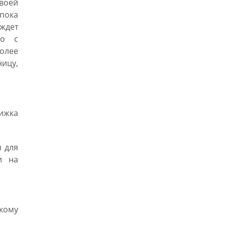
своей
пока
ждет
но с
более
ицу,
рижка
 для
и на
скому