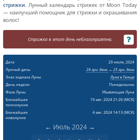
стрижки
. Лунный календарь стрижек от Moon Today
— наилучший помощник для стрижки и окрашивания
волос!
Стрижка в этот день неблагоприятна.
Дата
29 июля, 2024
Лунный день
24 лун. день
→
25 лун. день
Знак зодиака Луны
Луна в Тельце
День недели
Понедельник
Фаза Луны
Убывающая Луна
Ближайшее
19 авг. 2024 21:26
(МСК)
полнолуние
Ближайшее
4 авг. 2024 14:13
(МСК)
новолуние
←
Июль
2024
→