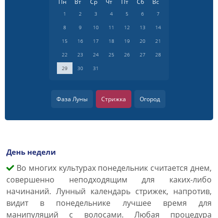
Пн
Вт
Ср
Чт
Пт
Сб
Вс
1
2
3
4
5
6
7
8
9
10
11
12
13
14
15
16
17
18
19
20
21
22
23
24
25
26
27
28
29
30
31
Фаза Луны
Стрижка
Огород
День недели
Во многих культурах понедельник считается днем,
совершенно неподходящим для каких-либо
начинаний. Лунный календарь стрижек, напротив,
видит в понедельнике лучшее время для
манипуляций с волосами. Любая процедура