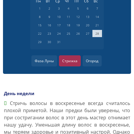
Пн
Вт
Ср
Чт
Пт
Сб
Вс
1
2
3
4
5
6
7
8
9
10
11
12
13
14
15
16
17
18
19
20
21
22
23
24
25
26
27
28
29
30
31
Фаза Луны
Стрижка
Огород
День недели
Стричь волосы в воскресенье всегда считалось
плохой приметой. Наши предки были уверены, что
при состригании волос в этот день мастер отнимает
нашу удачу. Уменьшая длину волос в воскресенье,
мы теряем здоровье и позитивный настрой. Однако