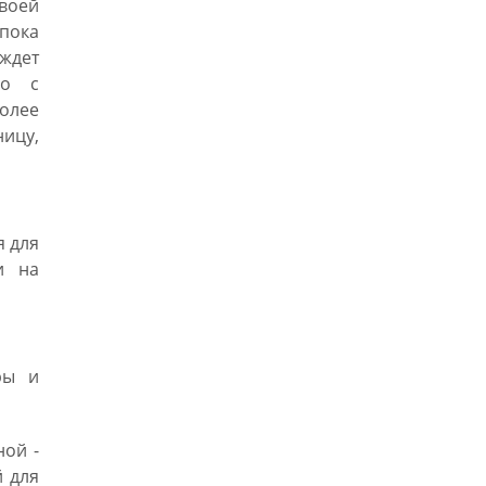
своей
пока
ждет
но с
более
ицу,
я для
и на
ры и
ной -
й для