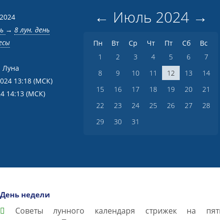
←
Июль
2024
→
 2024
нь
→
8 лун. день
есы
Пн
Вт
Ср
Чт
Пт
Сб
Вс
1
2
3
4
5
6
7
 Луна
8
9
10
11
12
13
14
2024 13:18
(МСК)
15
16
17
18
19
20
21
24 14:13
(МСК)
22
23
24
25
26
27
28
29
30
31
День недели
Советы лунного календаря стрижек на пят