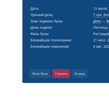
Дата
12 июля,
Лунный день
7 лун. де
Знак зодиака Луны
Дева
→
В
День недели
Пятница
Фаза Луны
Растущая
Ближайшее полнолуние
21 июл. 
Ближайшее новолуние
4 авг. 20
Фаза Луны
Стрижка
Огород