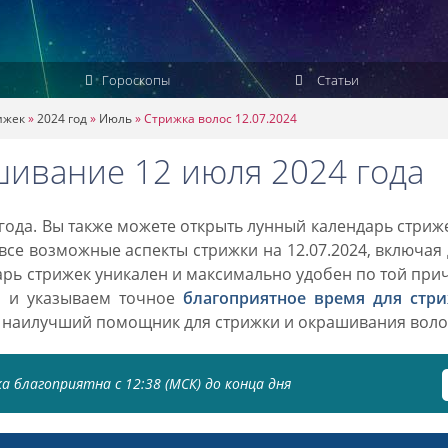
Гороскопы
Статьи
ижек
»
2024 год
»
Июль
»
Стрижка волос 12.07.2024
шивание 12 июля 2024 года
года. Вы также можете открыть лунный календарь стриж
 все возможные аспекты стрижки на 12.07.2024, включая
дарь стрижек уникален и максимально удобен по той при
о и указываем точное
благоприятное время для стр
 наилучший помощник для стрижки и окрашивания воло
а благоприятна с 12:38 (МСК) до конца дня