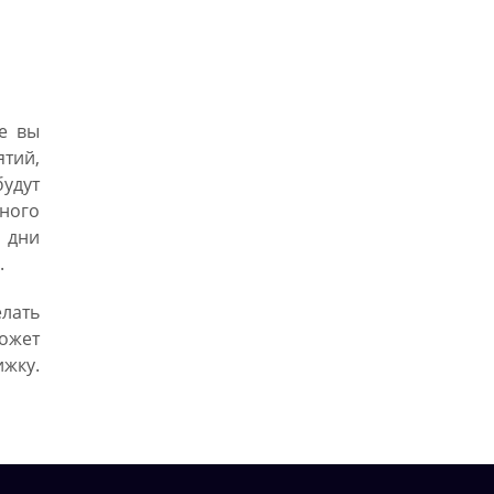
е вы
тий,
удут
ного
 дни
.
лать
ожет
жку.