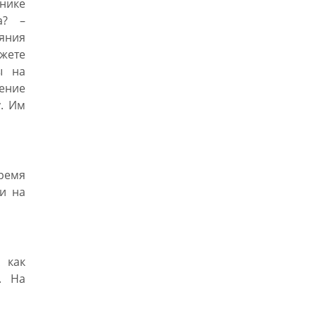
нике
а? –
яния
ожете
ы на
ение
у. Им
ремя
ки на
 как
. На