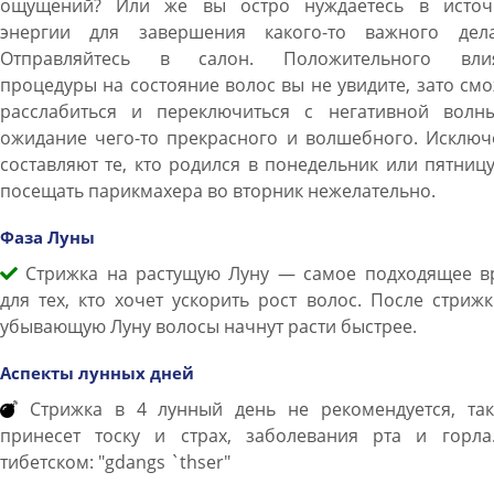
ощущений? Или же вы остро нуждаетесь в источ
энергии для завершения какого-то важного дел
Отправляйтесь в салон. Положительного вли
процедуры на состояние волос вы не увидите, зато см
расслабиться и переключиться с негативной волн
ожидание чего-то прекрасного и волшебного. Исключ
составляют те, кто родился в понедельник или пятниц
посещать парикмахера во вторник нежелательно.
Фаза Луны
Стрижка на растущую Луну — самое подходящее в
для тех, кто хочет ускорить рост волос. После стриж
убывающую Луну волосы начнут расти быстрее.
Аспекты лунных дней
Стрижка в 4 лунный день не рекомендуется, так
принесет тоску и страх, заболевания рта и горла
тибетском: "gdangs `thser"