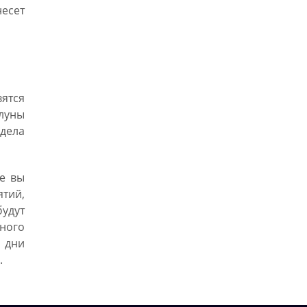
есет
ятся
луны
 дела
е вы
тий,
удут
ного
 дни
.