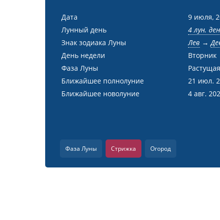
Дата
9 июля, 
Лунный день
4 лун. де
Знак зодиака Луны
Лев
→
Де
День недели
Вторник
Фаза Луны
Растущая
Ближайшее полнолуние
21 июл. 
Ближайшее новолуние
4 авг. 20
Фаза Луны
Стрижка
Огород