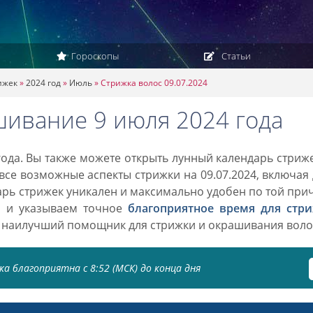
Гороскопы
Статьи
ижек
»
2024 год
»
Июль
»
Стрижка волос 09.07.2024
шивание 9 июля 2024 года
ода. Вы также можете открыть лунный календарь стриж
 все возможные аспекты стрижки на 09.07.2024, включая
дарь стрижек уникален и максимально удобен по той при
о и указываем точное
благоприятное время для стр
 наилучший помощник для стрижки и окрашивания воло
а благоприятна с 8:52 (МСК) до конца дня