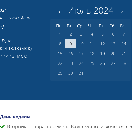
←
Июль
2024
→
2024
нь
→
5 лун. день
ва
Пн
Вт
Ср
Чт
Пт
Сб
Вс
1
2
3
4
5
6
7
 Луна
8
9
10
11
12
13
14
2024 13:18
(МСК)
15
16
17
18
19
20
21
24 14:13
(МСК)
22
23
24
25
26
27
28
29
30
31
День недели
Вторник – пора перемен. Вам скучно и хочется св