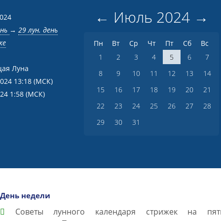
←
Июль
2024
→
2024
ень
→
29 лун. день
ке
Пн
Вт
Ср
Чт
Пт
Сб
Вс
1
2
3
4
5
6
7
ая Луна
8
9
10
11
12
13
14
2024 13:18
(МСК)
15
16
17
18
19
20
21
024 1:58
(МСК)
22
23
24
25
26
27
28
29
30
31
День недели
Советы лунного календаря стрижек на пят