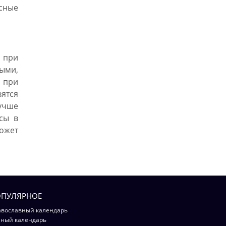
сные
 при
ыми,
а при
вятся
лучше
осы в
ожет
ПУЛЯРНОЕ
вославный календарь
ный календарь