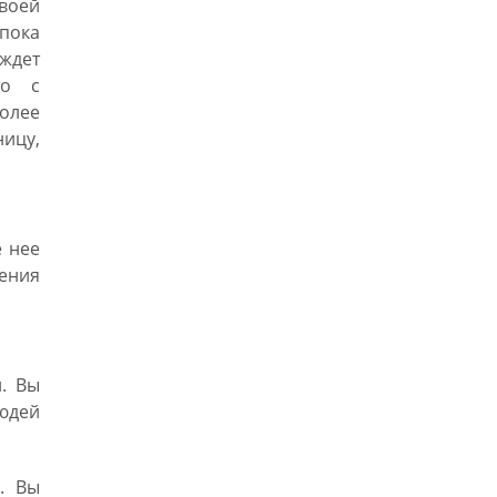
своей
пока
ждет
но с
более
ицу,
 нее
ления
. Вы
дей
. Вы