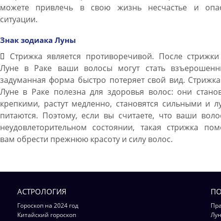
можете привлечь в свою жизнь несчастье и опа
ситуации.
Знак зодиака Луны
Стрижка является противоречивой. После стрижки
Луне в Раке ваши волосы могут стать взъерошенн
задуманная форма быстро потеряет свой вид. Стрижк
Луне в Раке полезна для здоровья волос: они стано
крепкими, растут медленно, становятся сильными и 
питаются. Поэтому, если вы считаете, что ваши вол
неудовлеторительном состоянии, такая стрижка пом
вам обрести прежнюю красоту и силу волос.
АСТРОЛОГИЯ
ПО
Гороскоп на 2024 год
Пра
Китайский гороскоп
Лун