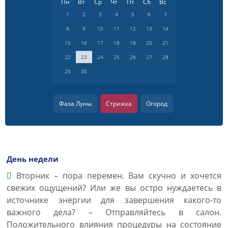
Пн
Вт
Ср
Чт
Пт
Сб
Вс
1
2
3
4
5
6
7
8
9
10
11
12
13
14
15
16
17
18
19
20
21
22
23
24
25
26
27
28
29
30
Фаза Луны
Стрижка
Огород
День недели
Вторник – пора перемен. Вам скучно и хочется
свежих ощущений? Или же вы остро нуждаетесь в
источнике энергии для завершения какого-то
важного дела? – Отправляйтесь в салон.
Положительного влияния процедуры на состояние