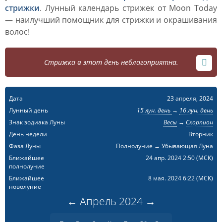
стрижки
. Лунный календарь стрижек от Moon Today
— наилучший помощник для стрижки и окрашивания
волос!
Стрижка в этот день неблагоприятна.
Дата
23 апреля, 2024
Лунный день
15 лун. день
→
16 лун. день
Знак зодиака Луны
Весы
→
Скорпион
День недели
Вторник
Фаза Луны
Полнолуние → Убывающая Луна
Ближайшее
24 апр. 2024 2:50
(МСК)
полнолуние
Ближайшее
8 мая. 2024 6:22
(МСК)
новолуние
←
Апрель
2024
→