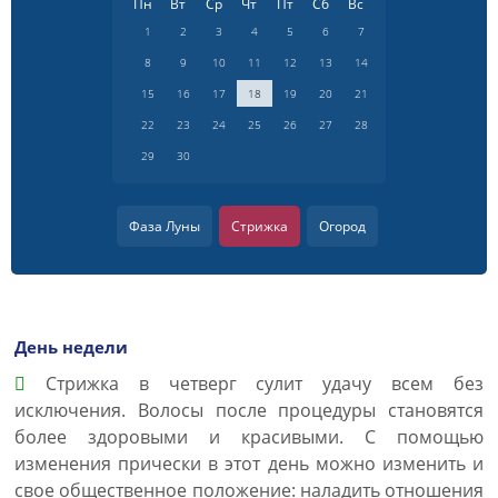
Пн
Вт
Ср
Чт
Пт
Сб
Вс
1
2
3
4
5
6
7
8
9
10
11
12
13
14
15
16
17
18
19
20
21
22
23
24
25
26
27
28
29
30
Фаза Луны
Стрижка
Огород
День недели
Cтрижка в четверг сулит удачу всем без
исключения. Волосы после процедуры становятся
более здоровыми и красивыми. С помощью
изменения прически в этот день можно изменить и
свое общественное положение: наладить отношения