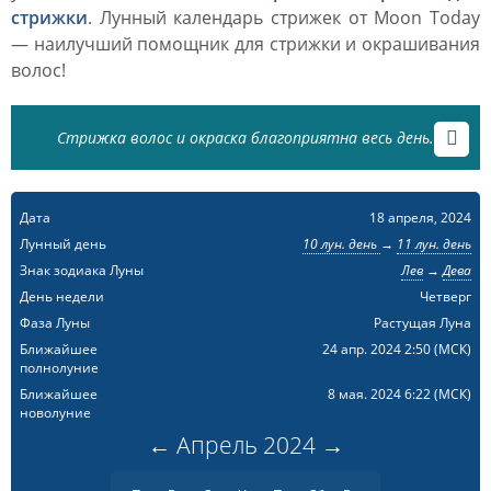
стрижки
. Лунный календарь стрижек от Moon Today
— наилучший помощник для стрижки и окрашивания
волос!
Стрижка волос и окраска благоприятна весь день.
Дата
18 апреля, 2024
Лунный день
10 лун. день
→
11 лун. день
Знак зодиака Луны
Лев
→
Дева
День недели
Четверг
Фаза Луны
Растущая Луна
Ближайшее
24 апр. 2024 2:50
(МСК)
полнолуние
Ближайшее
8 мая. 2024 6:22
(МСК)
новолуние
←
Апрель
2024
→