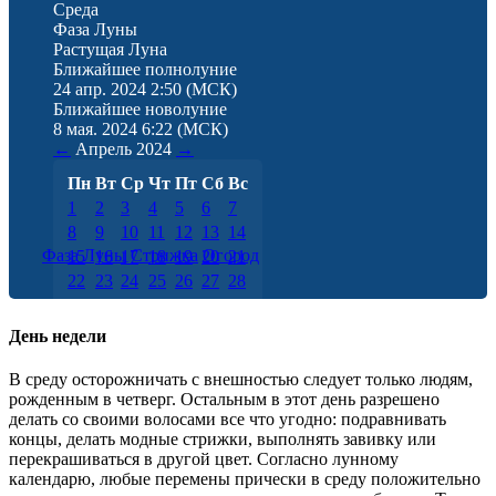
Среда
Фаза Луны
Растущая Луна
Ближайшее полнолуние
24 апр. 2024 2:50
(МСК)
Ближайшее новолуние
8 мая. 2024 6:22
(МСК)
←
Апрель
2024
→
Пн
Вт
Ср
Чт
Пт
Сб
Вс
1
2
3
4
5
6
7
8
9
10
11
12
13
14
Фаза Луны
Стрижка
Огород
15
16
17
18
19
20
21
22
23
24
25
26
27
28
29
30
День недели
В среду осторожничать с внешностью следует только людям,
рожденным в четверг. Остальным в этот день разрешено
делать со своими волосами все что угодно: подравнивать
концы, делать модные стрижки, выполнять завивку или
перекрашиваться в другой цвет. Согласно лунному
календарю, любые перемены прически в среду положительно