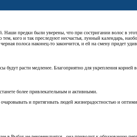
й. Наши предки были уверены, что при состригании волос в этот
 тем, кого и так преследуют несчастья, лунный календарь, наобо
ерная полоса наконец-то закончится, и ей на смену придет удив
ы будут расти медленее. Благоприятно для укрепления корней в
 станете более привлекательным и активными.
е очаровывать и притягивать людей жизнерадостностью и оптим
е в Рыбах не рекомендуется - она приводит к образованию перх