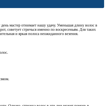
 день мастер отнимает нашу удачу. Уменьшая длину волос в
рот, советует стричься именно по воскресеньям. Для таких
ительная и яркая полоса неожиданного везения.
олос.
измом.
оти. Однако, стрижка волос в эти дни может помочь в