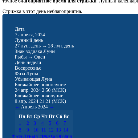
точное
благоприятное время для стрижки
. Лунный календар
Стрижка в этот день неблагоприятна.
Дата
7 апреля, 2024
Лунный день
27 лун. день
→
28 лун. день
Знак зодиака Луны
Рыбы
→
Овен
День недели
Воскресенье
Фаза Луны
Убывающая Луна
Ближайшее полнолуние
24 апр. 2024 2:50
(МСК)
Ближайшее новолуние
8 апр. 2024 21:21
(МСК)
←
Апрель
2024
→
Пн
Вт
Ср
Чт
Пт
Сб
Вс
1
2
3
4
5
6
7
8
9
10
11
12
13
14
Фаза Луны
Стрижка
Огород
15
16
17
18
19
20
21