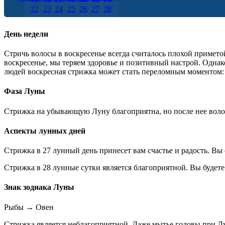
22
23
24
25
26
27
28
29
30
День недели
Стричь волосы в воскресенье всегда считалось плохой примето
воскресенье, мы теряем здоровье и позитивный настрой. Однако
людей воскресная стрижка может стать переломным моментом: ч
Фаза Луны
Стрижка на убывающую Луну благоприятна, но после нее волос
Аспекты лунных дней
Стрижка в 27 лунный день принесет вам счастье и радость. Вы
Стрижка в 28 лунные сутки является благоприятной. Вы будет
Знак зодиака Луны
Рыбы
→
Овен
Стрижка является неблагоприятной. Даже мытье головы при Лун