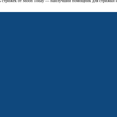
ь стрижек от Moon Today — наилучший помощник для стрижки 