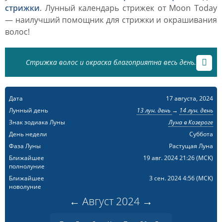
стрижки
. Лунный календарь стрижек от Moon Today
— наилучший помощник для стрижки и окрашивания
волос!
Стрижка волос и окраска благоприятна весь день.
Дата
17 августа, 2024
Лунный день
13 лун. день
→
14 лун. день
Знак зодиака Луны
Луна в Козероге
День недели
Суббота
Фаза Луны
Растущая Луна
Ближайшее
19 авг. 2024 21:26
(МСК)
полнолуние
Ближайшее
3 сен. 2024 4:56
(МСК)
новолуние
←
Август
2024
→