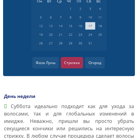
Пн
Вт
Ср
Чт
Пт
Сб
Вс
1
2
3
4
5
6
7
8
9
10
11
12
13
14
15
16
17
18
19
20
21
22
23
24
25
26
27
28
29
30
31
Фаза Луны
Стрижка
Огород
День недели
Суббота идеально подходит как для ухода за
волосами, так и для глобальных изменений в
имидже. Неважно, пришли вы просто убрать
секущиеся кончики или решились на интересную
стрижку. В любом случае процедура сделает волосы