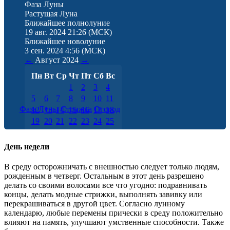
Фаза Луны
Растущая Луна
Ближайшее полнолуние
19 авг. 2024 21:26
(МСК)
Ближайшее новолуние
3 сен. 2024 4:56
(МСК)
←
Август
2024
→
Пн
Вт
Ср
Чт
Пт
Сб
Вс
1
2
3
4
5
6
7
8
9
10
11
Фаза Луны
Стрижка
Огород
12
13
14
15
16
17
18
19
20
21
22
23
24
25
26
27
28
29
30
31
День недели
В среду осторожничать с внешностью следует только людям,
рожденным в четверг. Остальным в этот день разрешено
делать со своими волосами все что угодно: подравнивать
концы, делать модные стрижки, выполнять завивку или
перекрашиваться в другой цвет. Согласно лунному
календарю, любые перемены прически в среду положительно
влияют на память, улучшают умственные способности. Также