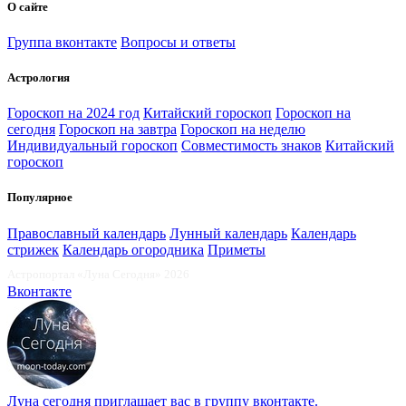
О сайте
Группа вконтакте
Вопросы и ответы
Астрология
Гороскоп на 2024 год
Китайский гороскоп
Гороскоп на
сегодня
Гороскоп на завтра
Гороскоп на неделю
Индивидуальный гороскоп
Совместимость знаков
Китайский
гороскоп
Популярное
Православный календарь
Лунный календарь
Календарь
стрижек
Календарь огородника
Приметы
Астропортал «Луна Сегодня» 2026
Вконтакте
Луна сегодня
приглашает вас в группу вконтакте.