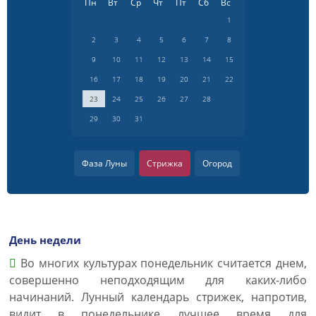
Пн
Вт
Ср
Чт
Пт
Сб
Вс
1
2
3
4
5
6
7
8
9
10
11
12
13
14
15
16
17
18
19
20
21
22
23
24
25
26
27
28
29
30
31
Фаза Луны
Стрижка
Огород
День недели
Во многих культурах понедельник считается днем,
совершенно неподходящим для каких-либо
начинаний. Лунный календарь стрижек, напротив,
видит в понедельнике лучшее время для