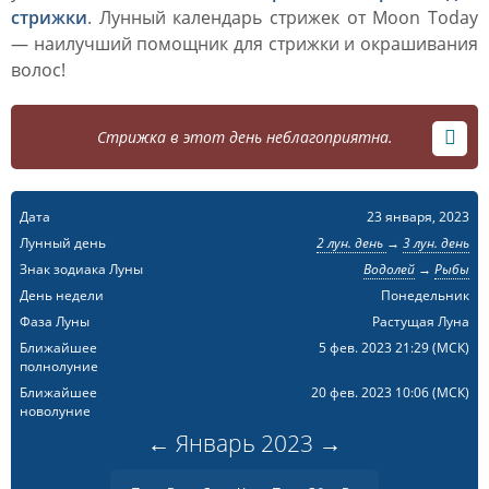
стрижки
. Лунный календарь стрижек от Moon Today
— наилучший помощник для стрижки и окрашивания
волос!
Стрижка в этот день неблагоприятна.
Дата
23 января, 2023
Лунный день
2 лун. день
→
3 лун. день
Знак зодиака Луны
Водолей
→
Рыбы
День недели
Понедельник
Фаза Луны
Растущая Луна
Ближайшее
5 фев. 2023 21:29
(МСК)
полнолуние
Ближайшее
20 фев. 2023 10:06
(МСК)
новолуние
←
Январь
2023
→