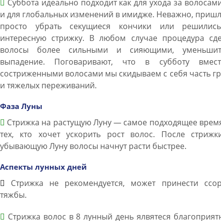
Суббота идеально подходит как для ухода за волосами
и для глобальных изменений в имидже. Неважно, приш
просто убрать секущиеся кончики или решилис
интересную стрижку. В любом случае процедура сде
волосы более сильными и сияющими, уменьши
выпадение. Поговаривают, что в субботу вмес
состриженными волосами мы скидываем с себя часть г
и тяжелых переживаний.
Фаза Луны
Стрижка на растущую Луну — самое подходящее врем
тех, кто хочет ускорить рост волос. После стрижк
убывающую Луну волосы начнут расти быстрее.
Аспекты лунных дней
Стрижка не рекомендуется, может принести ссо
тяжбы.
Стрижка волос в 8 лунный день ялвятеся благоприят