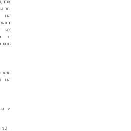
, так
ли вы
ь на
лает
т их
те с
рехов
я для
и на
ры и
ной -