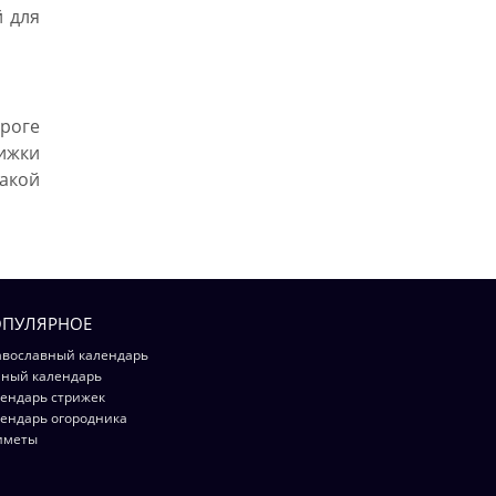
й для
роге
ижки
такой
ПУЛЯРНОЕ
вославный календарь
ный календарь
ендарь стрижек
ендарь огородника
иметы