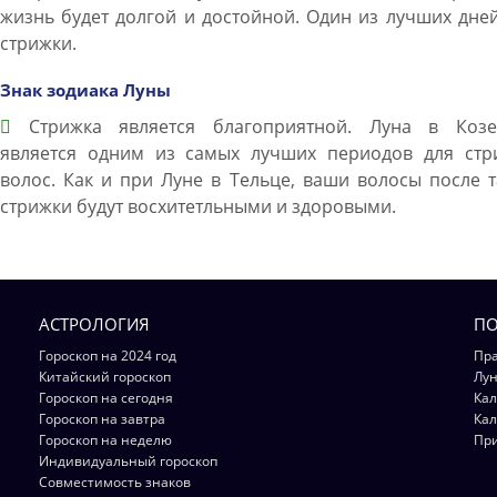
жизнь будет долгой и достойной. Один из лучших дне
стрижки.
Знак зодиака Луны
Стрижка является благоприятной. Луна в Козе
является одним из самых лучших периодов для стр
волос. Как и при Луне в Тельце, ваши волосы после 
стрижки будут восхитетльными и здоровыми.
АСТРОЛОГИЯ
ПО
Гороскоп на 2024 год
Пра
Китайский гороскоп
Лун
Гороскоп на сегодня
Кал
Гороскоп на завтра
Кал
Гороскоп на неделю
Пр
Индивидуальный гороскоп
Совместимость знаков