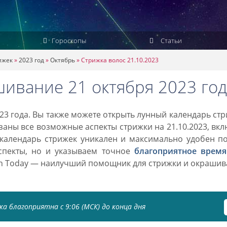
Гороскопы
Статьи
ижек
»
2023 год
»
Октябрь
»
Стрижка волос 21.10.2023
шивание 21 октября 2023 год
23 года. Вы также можете открыть лунный календарь ст
азаны все возможные аспекты стрижки на 21.10.2023, вк
 календарь стрижек уникален и максимально удобен п
спекты, но и указываем точное
благоприятное время
on Today — наилучший помощник для стрижки и окраши
а благоприятна с 9:06 (МСК) до конца дня