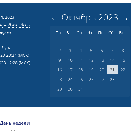
←
Октябрь
2023
→
я, 2023
нь
→
8 лун. день
зероге
Пн
Вт
Ср
Чт
Пт
Сб
Вс
1
 Луна
2
3
4
5
6
7
8
023 23:24
(МСК)
9
10
11
12
13
14
15
023 12:28
(МСК)
16
17
18
19
20
21
22
23
24
25
26
27
28
29
30
31
День недели