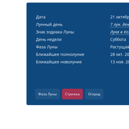
Дата
21 октябр
Лунный день
7 лун. де
Знак зодиака Луны
Луна в Ко
День недели
Суббота
Фаза Луны
Растущая
Ближайшее полнолуние
28 окт. 2
Ближайшее новолуние
13 ноя. 2
Фаза Луны
Стрижка
Огород