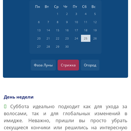
Пн
Вт
Ср
Чт
Пт
Сб
Вс
1
2
3
4
5
6
7
8
9
10
11
12
13
14
15
16
17
18
19
20
21
22
23
24
25
26
27
28
29
30
Фаза Луны
Стрижка
Огород
День недели
Суббота идеально подходит как для ухода за
волосами, так и для глобальных изменений в
имидже. Неважно, пришли вы просто убрать
секущиеся кончики или решились на интересную