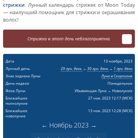
стрижки
. Лунный календарь стрижек от Moon Today
— наилучший помощник для стрижки и окрашивания
волос!
Стрижка в этот день неблагоприятна.
Дата
13 ноября, 2023
Лунный день
29 лун. день
→
30 лун. день
→
1 лун. день
Знак зодиака Луны
Луна в Скорпионе
День недели
Понедельник
Фаза Луны
Убывающая Луна → Новолуние
Ближайшее
27 ноя. 2023 12:17
(МСК)
полнолуние
Ближайшее
13 ноя. 2023 12:28
(МСК)
новолуние
←
Ноябрь
2023
→