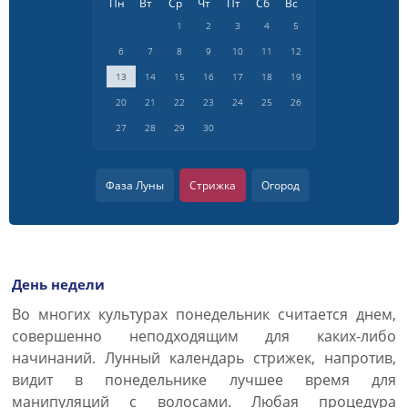
Пн
Вт
Ср
Чт
Пт
Сб
Вс
1
2
3
4
5
6
7
8
9
10
11
12
13
14
15
16
17
18
19
20
21
22
23
24
25
26
27
28
29
30
Фаза Луны
Стрижка
Огород
День недели
Во многих культурах понедельник считается днем,
совершенно неподходящим для каких-либо
начинаний. Лунный календарь стрижек, напротив,
видит в понедельнике лучшее время для
манипуляций с волосами. Любая процедура