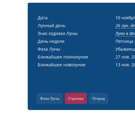
Дата
10 ноябр
Лунный день
26 лун. д
Знак зодиака Луны
Луна в Ве
День недели
Пятница
Фаза Луны
Убывающ
Ближайшее полнолуние
27 ноя. 2
Ближайшее новолуние
13 ноя. 2
Фаза Луны
Стрижка
Огород