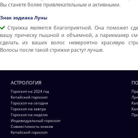
Вы станете более привлекательным и активными.
Знак зодиака Луны
Стрижка является благоприятной. Она поможет сде
вашу прическу пышной и объемной, а парикмахер см
сделать из ваших волос невероятно красивую стри
Волосы после такой стрижки растут лучше.
АСТРОЛОГИЯ
ПО
Гороскоп на 2024 год
Пра
Китайский гороскоп
Лун
Гороскоп на сегодня
Кал
Гороскоп на завтра
Кал
Гороскоп на неделю
Пр
Индивидуальный гороскоп
Совместимость знаков
Китайский гороскоп