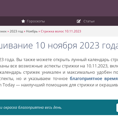
Гороскопы
Статьи
ижек
»
2023 год
»
Ноябрь
»
Стрижка волос 10.11.2023
шивание 10 ноября 2023 год
3 года. Вы также можете открыть лунный календарь ст
азаны все возможные аспекты стрижки на 10.11.2023, вк
 календарь стрижек уникален и максимально удобен п
спекты, но и указываем точное
благоприятное время
on Today — наилучший помощник для стрижки и окраши
и окраска благоприятна весь день.