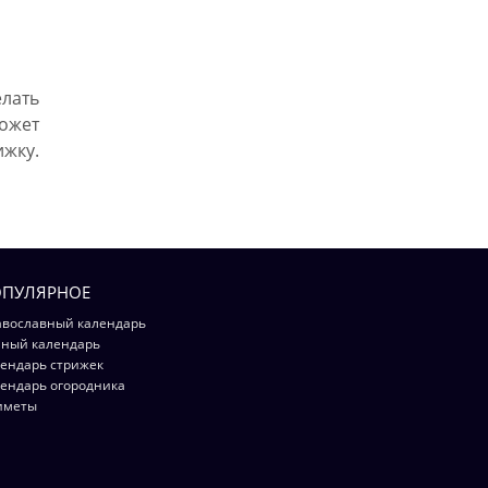
лать
ожет
жку.
ПУЛЯРНОЕ
вославный календарь
ный календарь
ендарь стрижек
ендарь огородника
иметы