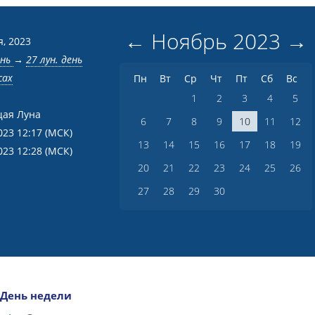
←
Ноябрь
2023
→
я, 2023
ень
→
27 лун. день
сах
Пн
Вт
Ср
Чт
Пт
Сб
Вс
1
2
3
4
5
ая Луна
6
7
8
9
10
11
12
023 12:17
(МСК)
13
14
15
16
17
18
19
023 12:28
(МСК)
20
21
22
23
24
25
26
27
28
29
30
День недели