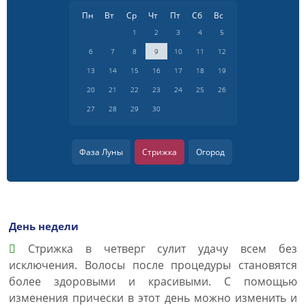
Пн
Вт
Ср
Чт
Пт
Сб
Вс
1
2
3
4
5
6
7
8
9
10
11
12
13
14
15
16
17
18
19
20
21
22
23
24
25
26
27
28
29
30
Фаза Луны
Стрижка
Огород
День недели
Cтрижка в четверг сулит удачу всем без
исключения. Волосы после процедуры становятся
более здоровыми и красивыми. С помощью
изменения прически в этот день можно изменить и