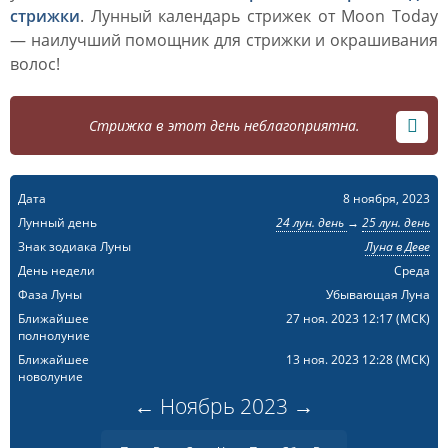
стрижки
. Лунный календарь стрижек от Moon Today
— наилучший помощник для стрижки и окрашивания
волос!
Стрижка в этот день неблагоприятна.
Дата
8 ноября, 2023
Лунный день
24 лун. день
→
25 лун. день
Знак зодиака Луны
Луна в Деве
День недели
Среда
Фаза Луны
Убывающая Луна
Ближайшее
27 ноя. 2023 12:17
(МСК)
полнолуние
Ближайшее
13 ноя. 2023 12:28
(МСК)
новолуние
←
Ноябрь
2023
→