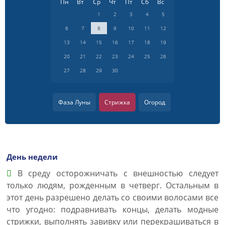
Пн
Вт
Ср
Чт
Пт
Сб
Вс
1
2
3
4
5
6
7
8
9
10
11
12
13
14
15
16
17
18
19
20
21
22
23
24
25
26
27
28
29
30
Фаза Луны
Стрижка
Огород
День недели
В среду осторожничать с внешностью следует
только людям, рожденным в четверг. Остальным в
этот день разрешено делать со своими волосами все
что угодно: подравнивать концы, делать модные
стрижки, выполнять завивку или перекрашиваться в