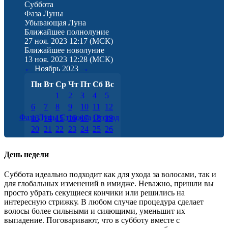
Суббота
Фаза Луны
Убывающая Луна
Ближайшее полнолуние
27 ноя. 2023 12:17
(МСК)
Ближайшее новолуние
13 ноя. 2023 12:28
(МСК)
←
Ноябрь
2023
→
Пн
Вт
Ср
Чт
Пт
Сб
Вс
1
2
3
4
5
6
7
8
9
10
11
12
Фаза Луны
Стрижка
Огород
13
14
15
16
17
18
19
20
21
22
23
24
25
26
27
28
29
30
День недели
Суббота идеально подходит как для ухода за волосами, так и
для глобальных изменений в имидже. Неважно, пришли вы
просто убрать секущиеся кончики или решились на
интересную стрижку. В любом случае процедура сделает
волосы более сильными и сияющими, уменьшит их
выпадение. Поговаривают, что в субботу вместе с