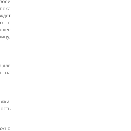
своей
пока
ждет
но с
более
ицу,
я для
и на
жки.
ность
ожно