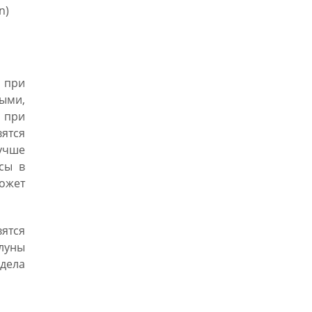
n)
 при
ыми,
а при
вятся
лучше
осы в
ожет
ятся
луны
 дела