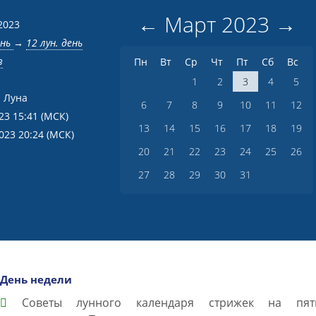
←
Март
2023
→
2023
ень
→
12 лун. день
в
Пн
Вт
Ср
Чт
Пт
Сб
Вс
1
2
3
4
5
 Луна
6
7
8
9
10
11
12
023 15:41
(МСК)
13
14
15
16
17
18
19
2023 20:24
(МСК)
20
21
22
23
24
25
26
27
28
29
30
31
День недели
Советы лунного календаря стрижек на пят