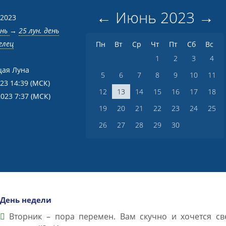
←
Июнь
2023
→
 2023
ень
→
25 лун. день
елец
Пн
Вт
Ср
Чт
Пт
Сб
Вс
1
2
3
4
ая Луна
5
6
7
8
9
10
11
023 14:39
(МСК)
12
13
14
15
16
17
18
2023 7:37
(МСК)
19
20
21
22
23
24
25
26
27
28
29
30
День недели
Вторник – пора перемен. Вам скучно и хочется св