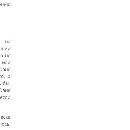
ению
а на
ешний
го не
 или
Овне
я, а
ь бы.
Овне
 если
еска
лосы