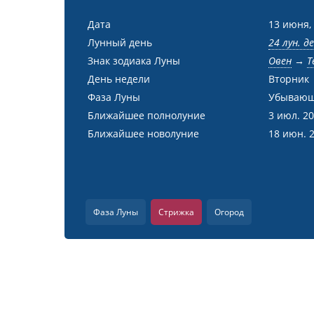
Дата
13 июня,
Лунный день
24 лун. д
Знак зодиака Луны
Овен
→
Т
День недели
Вторник
Фаза Луны
Убывающ
Ближайшее полнолуние
3 июл. 2
Ближайшее новолуние
18 июн. 
Фаза Луны
Стрижка
Огород