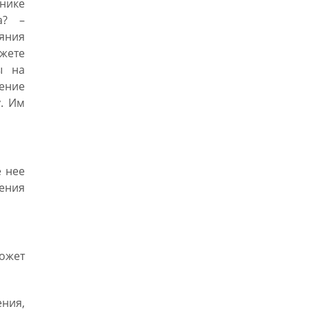
нике
а? –
яния
ожете
ы на
ение
у. Им
 нее
ления
может
ния,