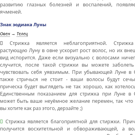
развитию глазных болезней и воспалений, появля
ячменей.
Знак зодиака Луны
Овен
→
Телец
Стрижка является неблагоприятной. Стрижк
растующую Луну в овне ускорит рост волос, но их вн
вид испорится. Даже если визуально с волосами ниче
случится, после такой стрижки вы можете заболеть
чувствовать себя уявзимым. При убывающей Луне в 
также стричься не стоит - ваши волосы будут сечьс
прическа будет выглядеть не так хорошо, как хотелос
Единственным показанием для стрижка при Луне в 
может быть ваше неуёмное желание перемен, так что
вы хотите как раз этого, дерзайте ;)
Стрижка является благоприятной для стиржки. Прич
получится восхитетльной и обвораживающей, а во