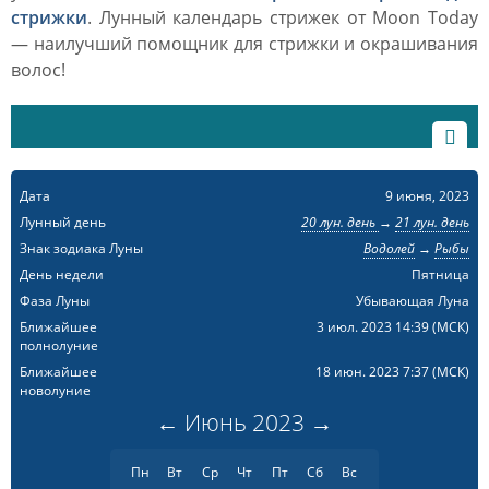
стрижки
. Лунный календарь стрижек от Moon Today
— наилучший помощник для стрижки и окрашивания
волос!
Дата
9 июня, 2023
Лунный день
20 лун. день
→
21 лун. день
Знак зодиака Луны
Водолей
→
Рыбы
День недели
Пятница
Фаза Луны
Убывающая Луна
Ближайшее
3 июл. 2023 14:39
(МСК)
полнолуние
Ближайшее
18 июн. 2023 7:37
(МСК)
новолуние
←
Июнь
2023
→
Пн
Вт
Ср
Чт
Пт
Сб
Вс