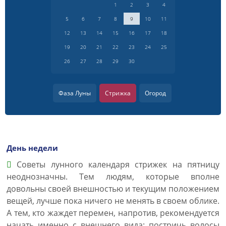
1
2
3
4
5
6
7
8
9
10
11
12
13
14
15
16
17
18
19
20
21
22
23
24
25
26
27
28
29
30
Фаза Луны
Стрижка
Огород
День недели
Советы лунного календаря стрижек на пятницу
неоднозначны. Тем людям, которые вполне
довольны своей внешностью и текущим положением
вещей, лучше пока ничего не менять в своем облике.
А тем, кто жаждет перемен, напротив, рекомендуется
начать именно с внешнего вида: постричь волосы