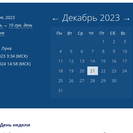
←
Декабрь
2023
→
я, 2023
нь
→
10 лун. день
вне
Пн
Вт
Ср
Чт
Пт
Сб
Вс
1
2
3
 Луна
4
5
6
7
8
9
10
023 3:34
(МСК)
11
12
13
14
15
16
17
024 14:58
(МСК)
18
19
20
21
22
23
24
25
26
27
28
29
30
31
День недели