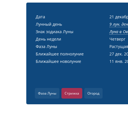
Дата
21 декабр
Лунный день
9 лун. де
Знак зодиака Луны
Луна в О
День недели
Четверг
Фаза Луны
Растущая
Ближайшее полнолуние
27 дек. 2
Ближайшее новолуние
11 янв. 2
Фаза Луны
Стрижка
Огород