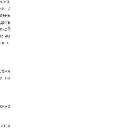
ния.
ми и
день
адить
жкой
амым
верг
ремя
ки на
ожно
ится