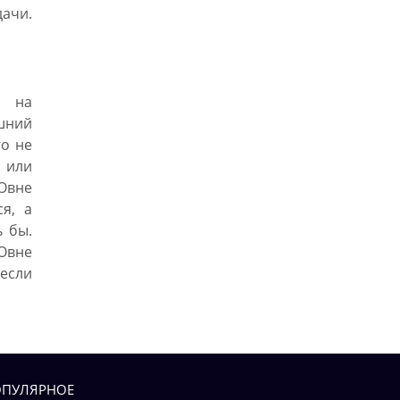
ачи.
а на
ешний
го не
 или
Овне
я, а
ь бы.
Овне
 если
ПУЛЯРНОЕ